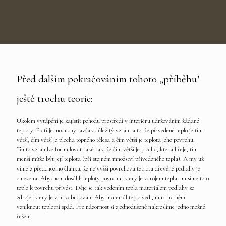
Před dalším pokračováním tohoto „příběhu"
ještě trochu teorie:
Úkolem vytápění je zajistit pohodu prostředí v interiéru udržováním žádané
teploty. Platí jednoduchý, avšak důležitý vztah, a to, že přivedené teplo je tím
větší, čím větší je plocha topného tělesa a čím větší je teplota jeho povrchu.
Tento vztah lze formulovat také tak, že čím větší je plocha, která hřeje, tím
menší může být její teplota (při stejném množství přivedeného tepla). A my už
víme z předchozího článku, že nejvyšší povrchová teplota dřevěné podlahy je
omezena. Abychom dosáhli teploty povrchu, který je zdrojem tepla, musíme toto
teplo k povrchu přivést. Děje se tak vedením tepla materiálem podlahy ze
zdroje, který je v ní zabudován. Aby materiál teplo vedl, musí na něm
vzniknout teplotní spád. Pro názornost si zjednodušeně nakreslíme jedno možné
řešení.