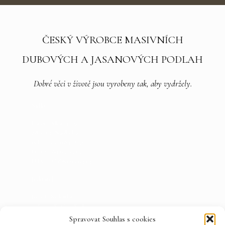
ČESKÝ VÝROBCE MASIVNÍCH
DUBOVÝCH A JASANOVÝCH PODLAH
Dobré věci v životě jsou vyrobeny tak, aby vydržely.
Sídlo
Lázeňská 479
289 12 Sadská
tel: 777 084 636
IČO: 61679313
DIČ: CZ61679313
Jednatel
Jozef Sekula
tel: 608 262 818
Spravovat Souhlas s cookies
E-mail