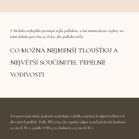
Z hlediska nejlepšího prostupu tepla podlahou, a tím minimalizace teploty na
jejím dolním povrchu, je třeba, aby podlaha měla:
CO MOŽNÁ NEJMENŠÍ TLOUŠŤKU A
NEJVĚTŠÍ SOUČINITEL TEPELNÉ
VODIVOSTI
Pro porovnání může posloužit následující tabulka tepelných odporů některých
dřevěných podlah. Podle EN 1264-3 by tepelný odpor neměl překročit hodnotu
0,1 m2·K·W-1 a podle DIN 4725 hodnotu 0,15 m2·K·W-1