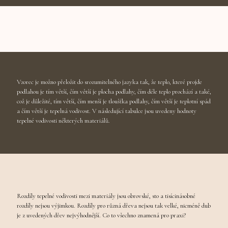
Vzorec je možno přeložit do srozumitelného jazyka tak, že teplo, které projde
podlahou je tím větší, čím větší je plocha podlahy, čím déle teplo prochází a také,
což je důležité, tím větší, čím menší je tloušťka podlahy, čím větší je teplotní spád
a čím větší je tepelná vodivost. V následující tabulce jsou uvedeny hodnoty
tepelné vodivosti některých materiálů.
Rozdíly tepelné vodivosti mezi materiály jsou obrovské, sto a tisícinásobné
rozdíly nejsou výjimkou. Rozdíly pro různá dřeva nejsou tak velké, nicméně dub
je z uvedených dřev nejvýhodnější. Co to všechno znamená pro praxi?