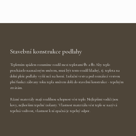
Stavební konstrukce podlahy
Teplotním spádem rozumíme rozdíl mezi teplotami θ1 a θ2 Aby teplo
procházelo naznačeným směrem, musí být tento rozdíl kladný, tj. teplota na
dolní ploše podlahy vyšší než na horní. Izolační vrstva pod roznášecí vrstvou
plní funkci zábrany toku tepla směrem dolů do stavební konstrukce - tepelným
ztrátám.
Různé materiály mají rozdílnou schopnost vést teplo. Nejlepšími vodiči jsou
kovy, nejhoršími tepelné izolanty. Vlastnost materiálu vést teplo se nazývá
tepelná vodivost, vlastnost k ní opačná je tepelný odpor.