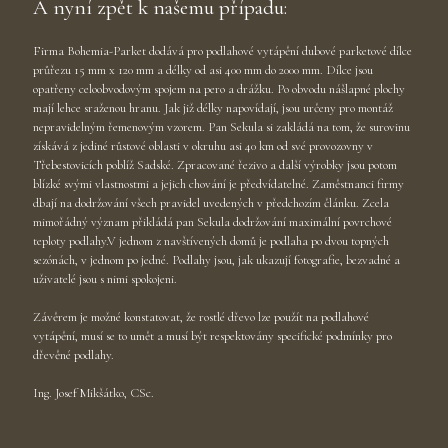
A nyní zpět k našemu případu:
Firma Bohemia-Parket dodává pro podlahové vytápění dubové parketové dílce
průřezu 15 mm x 120 mm a délky od asi 400 mm do 2000 mm. Dílce jsou
opatřeny celoobvodovým spojem na pero a drážku. Po obvodu nášlapné plochy
mají lehce sraženou hranu. Jak již délky napovídají, jsou určeny pro montáž
nepravidelným řemenovým vzorem. Pan Sekula si zakládá na tom, že surovinu
získává z jediné růstové oblasti v okruhu asi 40 km od své provozovny v
Třebestovicích poblíž Sadské. Zpracované řezivo a další výrobky jsou potom
blízké svými vlastnostmi a jejich chování je předvídatelné. Zaměstnanci firmy
dbají na dodržování všech pravidel uvedených v předchozím článku. Zcela
mimořádný význam přikládá pan Sekula dodržování maximální povrchové
teploty podlahy.V jednom z navštívených domů je podlaha po dvou topných
sezónách, v jednom po jedné. Podlahy jsou, jak ukazují fotografie, bezvadné a
uživatelé jsou s nimi spokojeni.
Závěrem je možné konstatovat, že rostlé dřevo lze použít na podlahové
vytápění, musí se to umět a musí být respektovány specifické podmínky pro
dřevěné podlahy.
Ing. Josef Mikšátko, CSc.