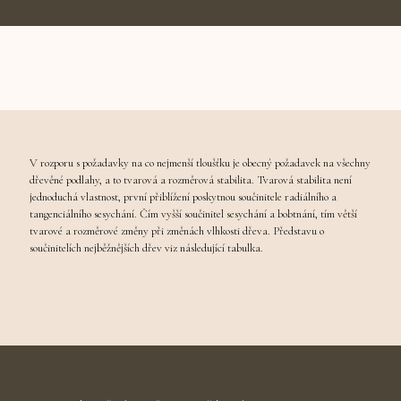
V rozporu s požadavky na co nejmenší tloušťku je obecný požadavek na všechny
dřevěné podlahy, a to tvarová a rozměrová stabilita. Tvarová stabilita není
jednoduchá vlastnost, první přiblížení poskytnou součinitele radiálního a
tangenciálního sesychání. Čím vyšší součinitel sesychání a bobtnání, tím větší
tvarové a rozměrové změny při změnách vlhkosti dřeva. Představu o
součinitelích nejběžnějších dřev viz následující tabulka.