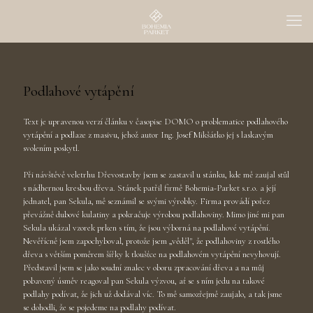
Podlahové vytápění
Text je upravenou verzí článku v časopise DOMO o problematice podlahového
vytápění a podlaze z masivu, jehož autor Ing. Josef Mikšátko jej s laskavým
svolením poskytl.
Při návštěvě veletrhu Dřevostavby jsem se zastavil u stánku, kde mě zaujal stůl
s nádhernou kresbou dřeva. Stánek patřil firmě Bohemia-Parket s.r.o. a její
jednatel, pan Sekula, mě seznámil se svými výrobky. Firma provádí pořez
převážně dubové kulatiny a pokračuje výrobou podlahoviny. Mimo jiné mi pan
Sekula ukázal vzorek prken s tím, že jsou výborná na podlahové vytápění.
Nevěřícně jsem zapochyboval, protože jsem „věděl", že podlahoviny z rostlého
dřeva s větším poměrem šířky k tloušťce na podlahovém vytápění nevyhovují.
Představil jsem se jako soudní znalec v oboru zpracování dřeva a na můj
pobavený úsměv reagoval pan Sekula výzvou, ať se s ním jedu na takové
podlahy podívat, že jich už dodával víc. To mě samozřejmě zaujalo, a tak jsme
se dohodli, že se pojedeme na podlahy podívat.